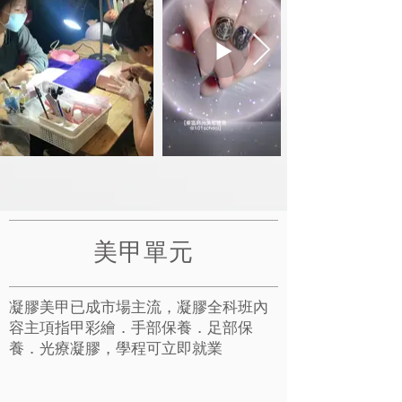
美甲單元
凝膠美甲已成市場主流，凝膠全科班內
容主項指甲彩繪．手部保養．足部保
養．光療凝膠，學程可立即就業