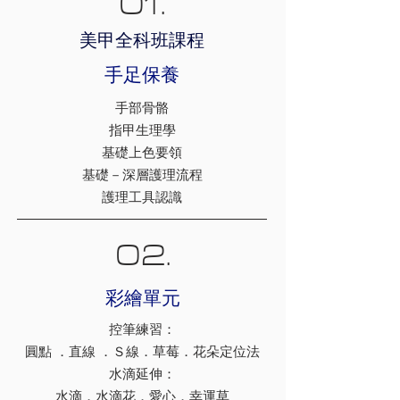
01.
​美甲全科班課程
手足保養
手部骨骼
指甲生理學
基礎上色要領
基礎－深層護理流程
護理工具認識
02.
​彩繪單元
控筆練習：
圓點 ．直線 ．Ｓ線．草莓．花朵定位法
水滴延伸：
水滴．水滴花．愛心．幸運草