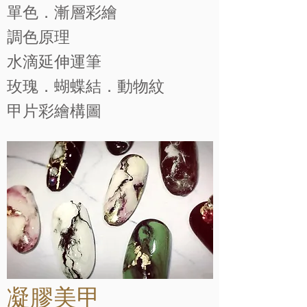
單色．漸層彩繪
調色原理
​水滴延伸運筆
玫瑰．蝴蝶結．動物紋
​甲片彩繪構圖
凝膠美甲