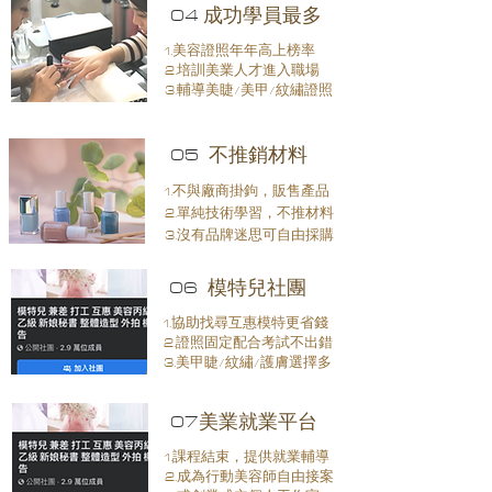
04
​成功學員最多
1.美容證照年年高上榜率
2.培訓美業人才進入職場
3.輔導美睫/美甲/紋繡證照
05
​不推銷材料
1.不與廠商掛鉤，販售產品
2.單純技術學習，不推材料
3.沒有品牌迷思可自由採購
06
模特兒社團
1.協助找尋互惠模特更省錢
2.證照固定配合考試不出錯
3.美甲睫/紋繡/護膚選擇多
07
​美業就業平台
1.課程結束，提供就業輔導
2.成為行動美容師自由接案