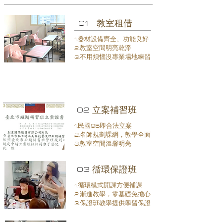
01
​教室租借
1.器材設備齊全、功能良好
2.教室空間明亮乾淨
3.不用煩惱沒專業場地練習
02
​立案補習班
1.民國95即合法立案
2.名師規劃課綱，教學全面
3.
教室空間溫馨明亮
03
​循環保證班
1.循環模式開課方便補課
2.漸進教學，零基礎免擔心
3.保證班教學提供學習保證