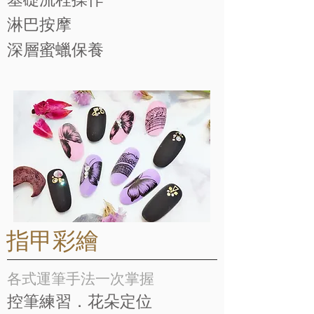
基礎流程操作
​淋巴按摩
深層蜜蠟保養
​指甲彩繪
各式運筆手法一次掌握
控筆練習．花朵定位