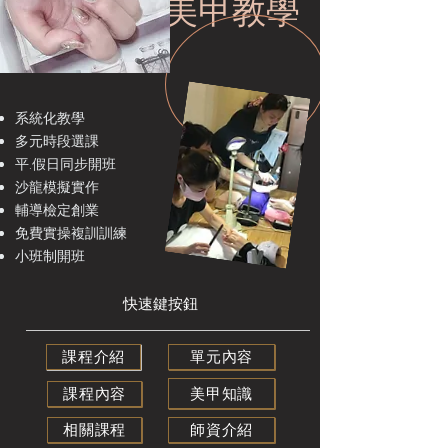
美甲教學
系統化教學
多元時段選課
平.假日同步開班
沙龍模擬實作
輔導檢定創業
免費實操複訓訓練
​小班制開班
​快速鍵按鈕
課程介紹
單元內容
美甲知識
課程內容
相關課程
師資介紹