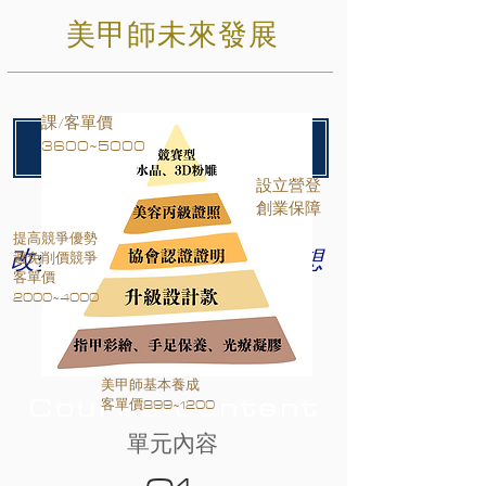
美甲師未來發展
​課/客單價
3600~5000
由基礎-專業最完整的系統培訓
設立營登
唯有行動才能改變
​創業保障
提高競爭優勢
​改變後你會發現你比原先想
避免削價競爭
​客單價
像的自己更有價值
2000~4000
美甲師基本養成
Course content
​客單價899~1200
單元內容