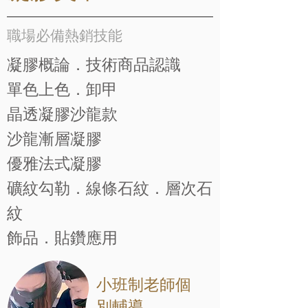
職場必備熱銷技能
凝膠概論．技術商品認識
單色上色．卸甲
晶透凝膠沙龍款
沙龍漸層凝膠
優雅法式凝膠
礦紋勾勒．線條石紋．層次石
紋
​飾品．貼鑽應用
​小班制老師個
別輔導