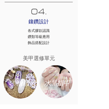
04.
​鑲鑽設計
各式膠款認識
鑽類等級應用
​飾品搭配設計
​美甲選修單元
3D粉雕
水晶指甲