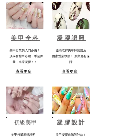
美甲全科
凝膠證照
美甲行業的入門必備！
協助取得美甲師認證及
一次學會指甲彩繪．手足保
國家營業執照！
創業更有保
養．光療凝膠！！
障
查看更多
查看更多
​初級美甲
凝膠設計
美甲行業基礎證明！
美甲凝膠進階設計款！