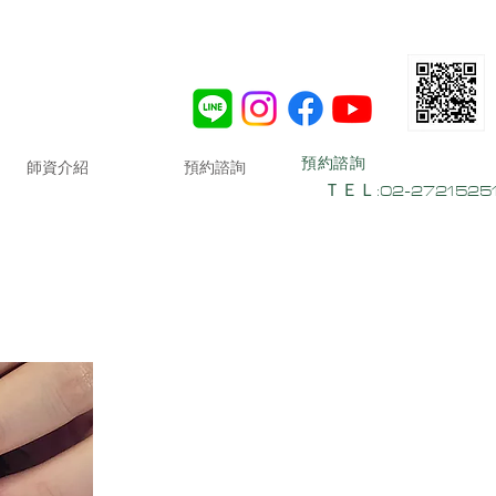
​預約諮詢
師資介紹
預約諮詢
ＴＥＬ:02-2721525