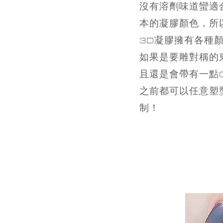
沒有溶劑味道蠻適
本的凝膠顏色，所
3D凝膠擁有各種
如果是要雕對稱的
且還是會帶有一點
之前都可以任意塑
制！