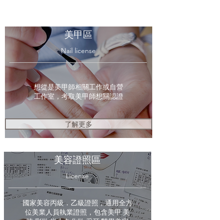
美甲區
Nail license
想從是美甲師相關工作或自營
工作室，考取美甲師想關認證
了解更多
美容證照區
License
國家美容丙級．乙級證照，通用全方
位美業人員執業證照，包含美甲.美