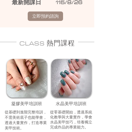
​最新開課日
115/8/26
立即預約諮詢
​CLASS 熱門課程
凝膠美甲培訓班
水晶美甲培訓班
從基礎到進階完整培訓，
從零基礎開始，透過系統
化教學與大量實作，學會
不需美術底子也能學會，
水晶美甲技巧，培養獨立
透過大量實作，打造專業
完成作品的專業能力。
美甲技術。​