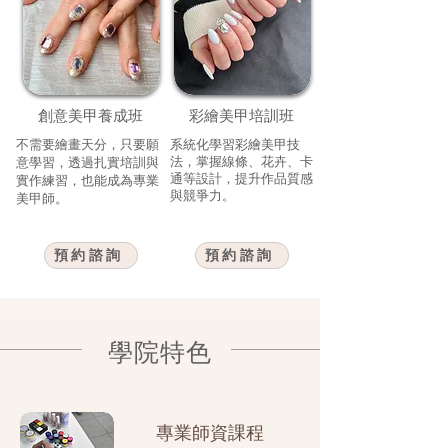
創意美甲養成班
彩繪美甲培訓班
不需要繪畫天分，只要願
系統化學習彩繪美甲技
法，掌握線條、花卉、卡
意學習，透過扎實培訓與
通等設計，提升作品質感
實作練習，也能成為專業
與競爭力。
美甲師。
預約諮詢
預約諮詢
學院特色​
專業師資課程