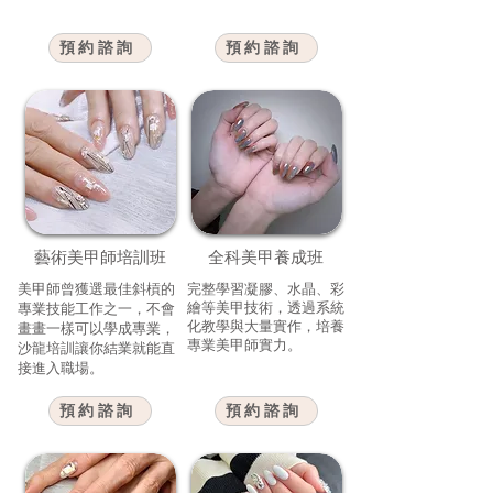
預約諮詢
預約諮詢
藝術美甲師培訓班​
全科美甲養成班
美甲師曾獲選最佳斜槓的
完整學習凝膠、水晶、彩
繪等美甲技術，透過系統
專業技能工作之一​，不會
化教學與大量實作，培養
畫畫一樣可以學成專業，
專業美甲師實力。
沙龍培訓讓你結業就能直
接進入職場。
預約諮詢
預約諮詢