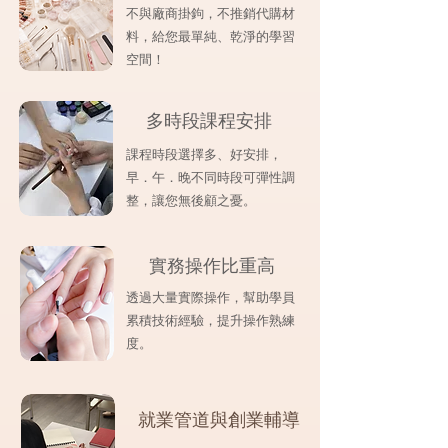
不與廠商掛鉤，不推銷代購材
料，給您最單純、乾淨的學習
空間！
​多時段課程安排
課程時段選擇多、好安排，
早．午．晚不同時段可彈性調
整，讓您無後顧之憂。
實務操作比重高
透過大量實際操作，幫助學員
累積技術經驗，提升操作熟練
度。
就業管道與創業輔導