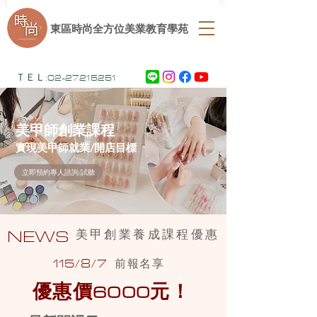
​東區時尚全方位美業教育學苑
ＴＥＬ:
02-27215251
立即預約專人諮詢/試聽
​美甲師創業課程
實現美甲師就業/開店目標
立即預約專人諮詢/試聽
NEWS
美甲創業養成課程優惠
115/8/7
前報名享
優惠價6000元！