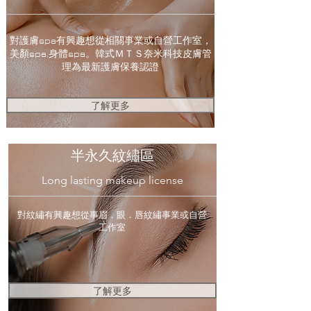
對護膚spa有興趣想從相關事業或自營工作室，
美顏spa.身體spa。​韓式ＭＴＳ奈米科技皮膚管
理為最新護膚保養認證
了解更多
半永久紋繡區
Long lasting makeup license
對紋繡有興趣想從事眉．眼．唇紋繡事業或自營
工作室
了解更多