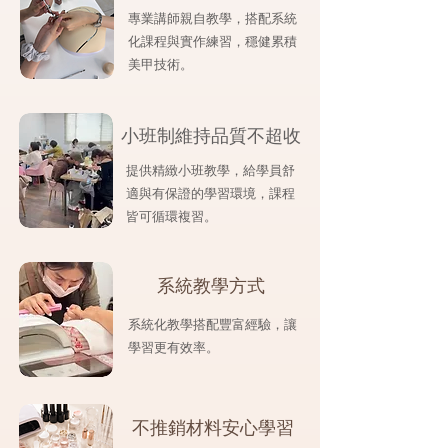
專業講師親自教學，搭配系統
化課程與實作練習，穩健累積
美甲技術。
​小班制維持品質不超收
提供精緻小班教學，給學員舒
適與有保證的學習環境，課程
皆可循環複習。
系統教學方式
系統化教學搭配豐富經驗，讓
學習更有效率。
不推銷材料安心學習