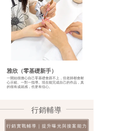
雅欣（零基礎新手）
​子齊（設計系學
一開始很擔心自己零基礎會跟不上，但老師都會耐
我最喜歡課程有很多實作，
心示範、一對一指導。現在能完成自己的作品，真
是真的一直練習。遇到問題
的很有成就感，也更有信心。
導，讓我進步很快。
​行銷輔導
行銷實戰輔導｜提升曝光與接案能力