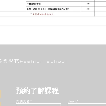
學苑Fashion school
預約了解課程
您的大名
Line ID