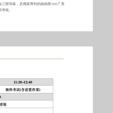
三階等級，及獨家專利的維納斯360⁰ 美
證考核。