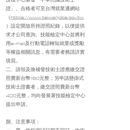
技檢中心製發「中華民國技術士
證」。合格者可至台灣就業通網站
（
https://www.taiwanjobs.gov.tw
）設定開放所持證照紀錄，以便提供
求才公司查詢。技能檢定中心並將利
用e-mail及行動電話轉知就業或獎勵
等權益相關訊息，有需要者務請詳實
填寫。
二、請領及換補發技術士證應繳交證
照費新台幣160元整；另申請懸掛式
技術士證書者，繳交證照費新台幣
400元整，均向發展署技能檢定中心
提出申請。
捌、注意事項：