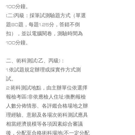
100分鐘。
(二)丙級：採筆試測驗題方式（單選
題80題，每題1.25分，答錯不倒
扣），並以電腦閱卷，測驗時間為
100分鐘。
二、術科測試(乙、丙級)：
1.依試題規定辦理或採實作方式測
試。
2.術科測試地點，由主辦單位依選擇
報檢考區(非依應檢人住址)衡酌報檢
人數分佈情形、各評鑑合格場地之辦
理經驗、意願及各場次術科測試應具
相當經濟規模等各項因素綜合審議
後，分配至合格術科場地(不一定分配