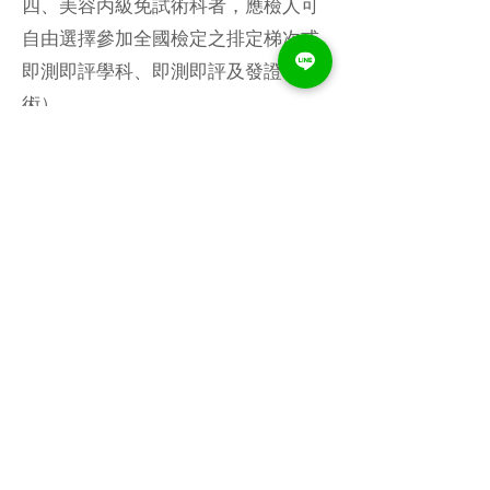
四、美容丙級免試術科者，應檢人可
自由選擇參加全國檢定之排定梯次或
即測即評學科、即測即評及發證（免
術）。
※詳細應考事項請參見「正式簡
章」。
東區時尚美業學苑Fashion school
・關於時尚
・最新優惠
・技術分類
・教育課程
・講師團隊
・預約諮詢
・時尚專欄
預約了解課程