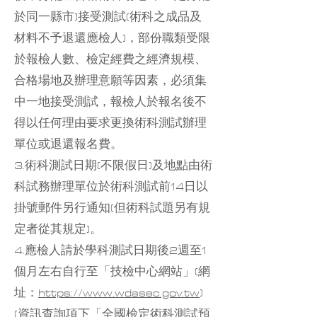
於同一縣市)接受測試(術科之成品及
材料不予退還應檢人)，部份職類受限
於報檢人數、檢定經費之經濟規模、
合格場地及辦理意願等因素，必須集
中一地接受測試，報檢人於報名後不
得以任何理由要求更換術科測試辦理
單位或退還報名費。
3.術科測試日期(不限假日)及地點由術
科試務辦理單位於術科測試前14日以
掛號郵件另行通知(但術科試題另有規
定者從其規定)。
4.應檢人請於學科測試日期後2週至1
個月左右自行至「技檢中心網站」(網
址：
https://www.wdasec.gov.tw
)
(資訊查詢項下「全國檢定術科測試預