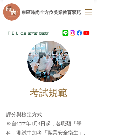
​東區時尚全方位美業教育學苑
ＴＥＬ:
02-27215251
​考試規範
評分與檢定方式
※自107年1月1日起，各職類「學
科」測試中加考「職業安全衛生」、