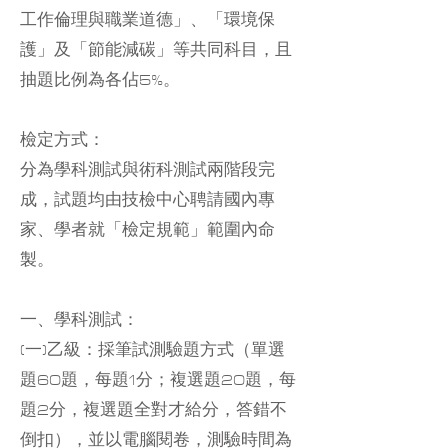
工作倫理與職業道德」、「環境保
護」及「節能減碳」等共同科目，且
抽題比例為各佔5%。
檢定方式：
分為學科測試與術科測試兩階段完
成，試題均由技檢中心聘請國內專
家、學者就「檢定規範」範圍內命
製。
一、學科測試：
(一)乙級：採筆試測驗題方式（單選
題60題，每題1分；複選題20題，每
題2分，複選題全對才給分，答錯不
倒扣），並以電腦閱卷，測驗時間為